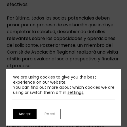
efectivas.
Por último, todos los socios potenciales deben
pasar por un proceso de evaluación que incluye
completar la solicitud, describiendo detalles
relevantes sobre las capacidades y operaciones
del solicitante. Posteriormente, un miembro del
Comité de Asociación Regional realizará una visita
al sitio para evaluar al socio prospectivo y finalizar
el proceso.
We are using cookies to give you the best
experience on our website.
You can find out more about which cookies we are
using or switch them off in
settings
.
Accept
Reject
Unirse a una organización que puede ayudarlo a